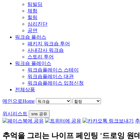
팀빌딩
체험
힐링
심리진단
공연
워크숍 플러스
패키지 워크숍 투어
사내강사 워크숍
스토리 투어
워크숍 플레이스
워크숍플레이스 스테이
워크숍플레이스 대관
워크숍플레이스 입점신청
전체상품
메인으로
Home
위시리스트
sns 공유
추
추억을 그리는 나이프 페인팅 '드로잉 원데