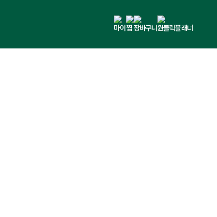
마이
찜
장바구니
원클릭플래너