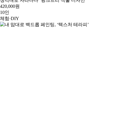
생각대로 자라나다 ‘윙크트리 식물 디자인’
420,000원
10인
체험·DIY