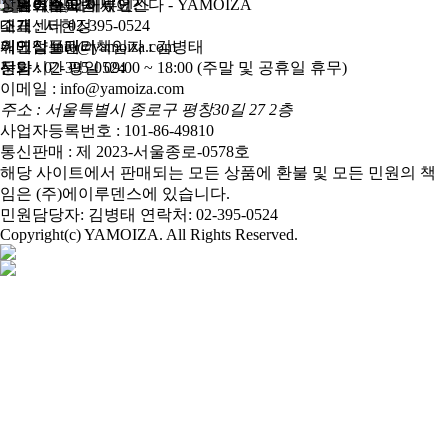
도움이 필요하세요?
홈
상호 : (주)에이루덴스
고객센터
소개
대표 : 서현정
02-395-0524
이메일
워크샵플래너
개인정보관리책임자 : 김병태
info@yamoiza.com
상담시간
문의
전화 : 02-395-0524
평일 09:00 ~ 18:00 (주말 및 공휴일 휴무)
이메일 : info@yamoiza.com
주소 : 서울특별시 종로구 평창30길 27 2층
사업자등록번호 : 101-86-49810
통신판매 : 제 2023-서울종로-0578호
해당 사이트에서 판매되는 모든 상품에 환불 및 모든 민원의 책
임은 (주)에이루덴스에 있습니다.
민원담당자: 김병태 연락처: 02-395-0524
Copyright(c) YAMOIZA. All Rights Reserved.