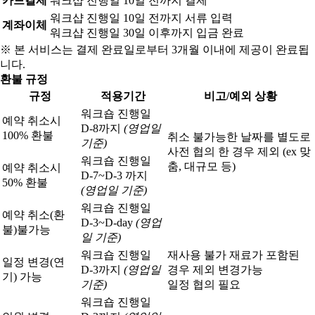
카드결제
워크샵 진행일 10일 전까지 결제
워크샵 진행일 10일 전까지 서류 입력
계좌이체
워크샵 진행일 30일 이후까지 입금 완료
※ 본 서비스는 결제 완료일로부터 3개월 이내에 제공이 완료됩
니다.
환불 규정
규정
적용기간
비고/예외 상황
워크숍 진행일
예약 취소시
D-8까지
(영업일
100% 환불
취소 불가능한 날짜를 별도로
기준)
사전 협의 한 경우 제외 (ex 맞
워크숍 진행일
춤, 대규모 등)
예약 취소시
D-7~D-3 까지
50% 환불
(영업일 기준)
워크숍 진행일
예약 취소(환
D-3~D-day
(영업
불)
불가능
일 기준)
워크숍 진행일
재사용 불가 재료가 포함된
일정 변경(연
D-3까지
(영업일
경우 제외 변경가능
기) 가능
기준)
일정 협의 필요
워크숍 진행일