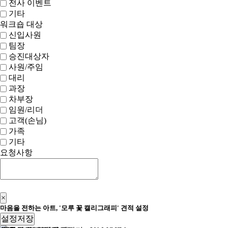
전사 이벤트
기타
워크숍 대상
신입사원
팀장
승진대상자
사원/주임
대리
과장
차부장
임원/리더
고객(손님)
가족
기타
요청사항
신청하기
×
마음을 전하는 아트, '모루 꽃 캘리그래피' 견적 설정
설정저장