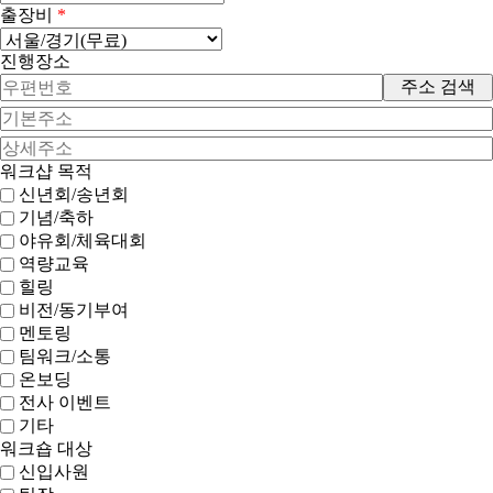
출장비
*
진행장소
주소 검색
워크샵 목적
신년회/송년회
기념/축하
야유회/체육대회
역량교육
힐링
비전/동기부여
멘토링
팀워크/소통
온보딩
전사 이벤트
기타
워크숍 대상
신입사원